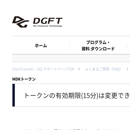
プログラム・
ホーム
資料 ダウンロード
[VeriTrans4G・3G] サポートページTOP
よくあるご質問（FAQ）
MDKトークン
トークンの有効期限(15分)は変更で