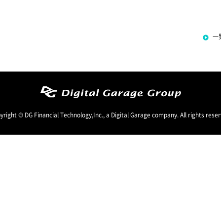
一
yright © DG Financial Technology,Inc., a Digital Garage company. All rights reser