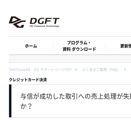
プログラム・
ホーム
更新
資料 ダウンロード
[VeriTrans4G・3G] サポートページTOP
よくあるご質問（FAQ）
クレジットカード決済
与信が成功した取引への売上処理が失
か？