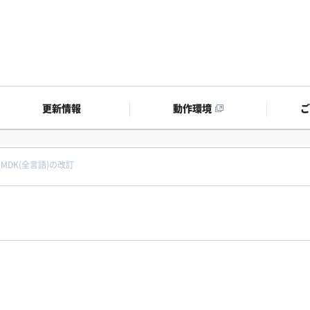
更新情報
動作環境
4G MDK(全言語)の改訂