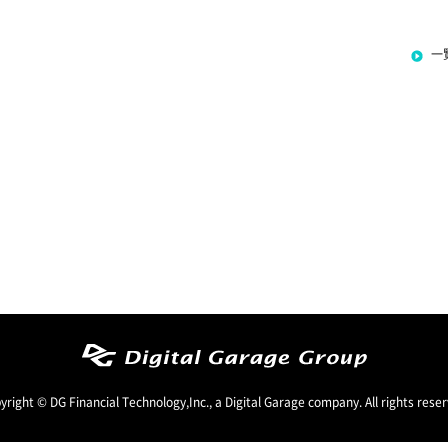
一
yright © DG Financial Technology,Inc., a Digital Garage company. All rights reser