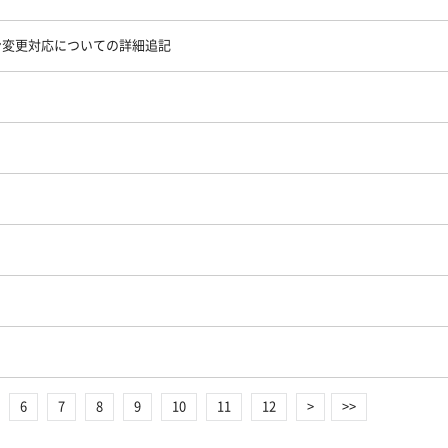
メイン変更対応についての詳細追記
6
7
8
9
10
11
12
>
>>